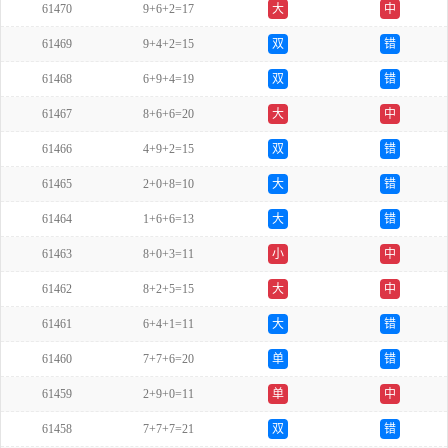
61470
9+6+2=17
大
中
61469
9+4+2=15
双
错
61468
6+9+4=19
双
错
61467
8+6+6=20
大
中
61466
4+9+2=15
双
错
61465
2+0+8=10
大
错
61464
1+6+6=13
大
错
61463
8+0+3=11
小
中
61462
8+2+5=15
大
中
61461
6+4+1=11
大
错
61460
7+7+6=20
单
错
61459
2+9+0=11
单
中
61458
7+7+7=21
双
错