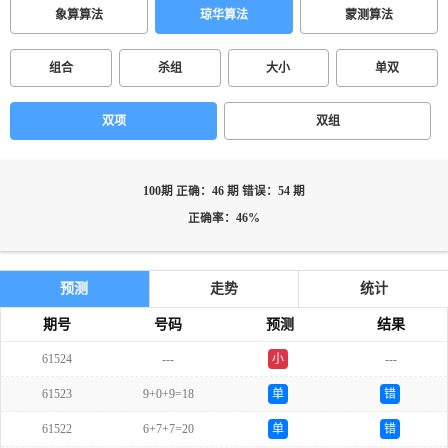
象算算法
琼华算法
蒙测算法
组合
杀组
大小
单双
双项
双组
100期 正确：46 期 错误：54 期
正确率：46%
预测
走势
统计
期号
号码
预测
结果
61524
---
小
---
61523
9+0+9=18
单
错
61522
6+7+7=20
单
错