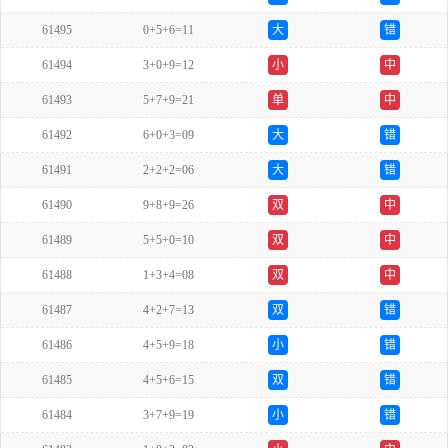
61495
0+5+6=11
大
错
61494
3+0+9=12
小
中
61493
5+7+9=21
单
中
61492
6+0+3=09
大
错
61491
2+2+2=06
大
错
61490
9+8+9=26
双
中
61489
5+5+0=10
双
中
61488
1+3+4=08
双
中
61487
4+2+7=13
双
错
61486
4+5+9=18
小
错
61485
4+5+6=15
双
错
61484
3+7+9=19
小
错