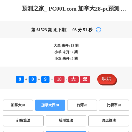
预测之家_ PC001.com 加拿大28-pc预测|加拿大PC结果|加拿大2.8在线|加拿大pc28预测-在线预测|加拿大28在线预测_专注研究在线_加拿大PC结果走势_官方数据!
第
61523
期 距下期：
03
分
51
秒
大单
未开:
12
期
小单
未开:
2
期
小双
未开:
5
期
9
0
9
18
大
双
咪牌
+
+
=
-
加拿大28
加拿大西28
台湾28
比特币28
幻象算法
鲸测算法
流风算法