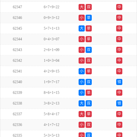
62347
6+7+9=22
大
双
中
62346
0+9+3=12
小
单
中
62345
5+7+1=13
大
单
中
62344
0+4+3=07
小
单
中
62343
2+6+1=09
小
双
中
62342
1+0+3=04
小
双
中
62341
4+2+9=15
小
单
中
62340
1+9+7=17
小
双
错
62339
8+6+1=15
小
单
中
62338
3+8+2=13
大
双
错
62337
5+8+4=17
大
单
中
62336
4+1+7=12
小
双
中
62335
5+3+5=13
小
双
中