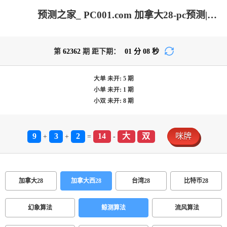
预测之家_ PC001.com 加拿大28-pc预测|加拿大PC结果|加拿大2.8在线|加拿大pc28预测-在线预测|加拿大28在线预测_专注研究在线_加拿大PC结果走势_官方数据!
第
62362
期 距下期：
01
分
08
秒
大单
未开:
5
期
小单
未开:
1
期
小双
未开:
8
期
9
3
2
14
大
双
咪牌
+
+
=
-
加拿大28
加拿大西28
台湾28
比特币28
幻象算法
鲸测算法
流风算法