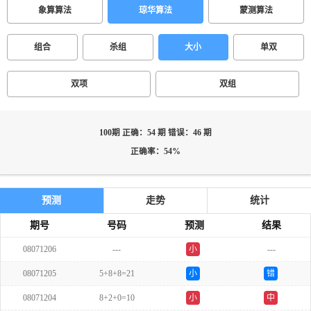
象算算法
琼华算法
蒙测算法
组合
杀组
大小
单双
双项
双组
100期 正确：54 期 错误：46 期
正确率：54%
预测
走势
统计
期号
号码
预测
结果
08071206
---
小
---
单
08071205
5+8+8=21
小
错
08071204
8+2+0=10
小
中