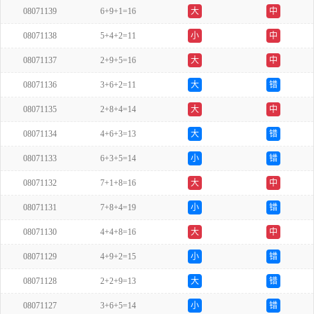
08071139
6+9+1=16
大
中
08071138
5+4+2=11
小
中
08071137
2+9+5=16
大
中
08071136
3+6+2=11
大
错
08071135
2+8+4=14
大
中
08071134
4+6+3=13
大
错
08071133
6+3+5=14
小
错
08071132
7+1+8=16
大
中
08071131
7+8+4=19
小
错
08071130
4+4+8=16
大
中
08071129
4+9+2=15
小
错
08071128
2+2+9=13
大
错
08071127
3+6+5=14
小
错