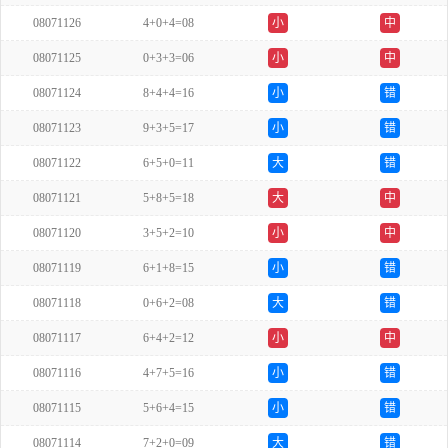
08071126
4+0+4=08
小
中
08071125
0+3+3=06
小
中
08071124
8+4+4=16
小
错
08071123
9+3+5=17
小
错
08071122
6+5+0=11
大
错
08071121
5+8+5=18
大
中
08071120
3+5+2=10
小
中
08071119
6+1+8=15
小
错
08071118
0+6+2=08
大
错
08071117
6+4+2=12
小
中
08071116
4+7+5=16
小
错
08071115
5+6+4=15
小
错
08071114
7+2+0=09
大
错