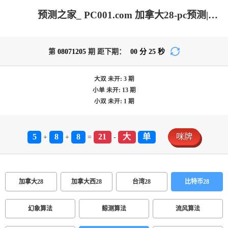
预测之家_ PC001.com 加拿大28-pc预测|加拿大PC结果|加拿大2.8在线|加拿大pc28预测-在线预测|加拿大28在线预测_专注研究在线_加拿大PC结果走势_官方数据!
第
08071205
期 距下期：
00
分
25
秒
大双
未开:
3
期
小单
未开:
13
期
小双
未开:
1
期
5
8
8
21
大
单
咪牌
+
+
=
-
加拿大28
加拿大西28
台湾28
比特币28
幻象算法
鲸测算法
流风算法