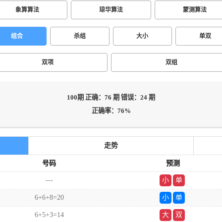
象算算法
琼华算法
蒙测算法
组合
杀组
大小
单双
双项
双组
100期 正确：76 期 错误：24 期
正确率：76%
走势
号码
预测
---
小
单
6+6+8=20
小
单
6+5+3=14
大
双