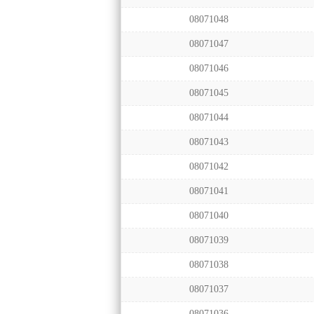
08071048
08071047
08071046
08071045
08071044
08071043
08071042
08071041
08071040
08071039
08071038
08071037
08071036