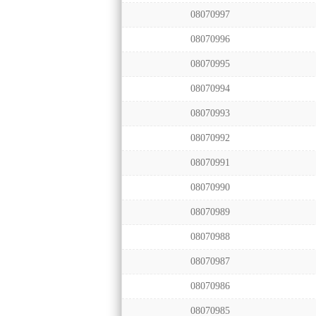
08070997
08070996
08070995
08070994
08070993
08070992
08070991
08070990
08070989
08070988
08070987
08070986
08070985