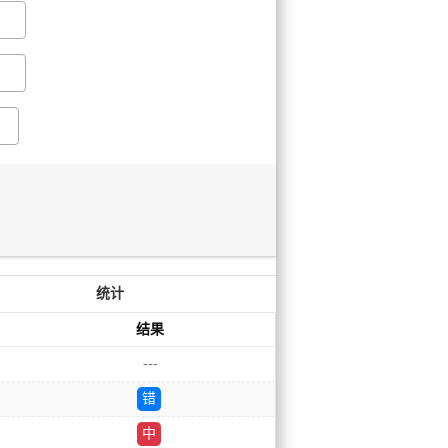
统计
结果
---
错
中