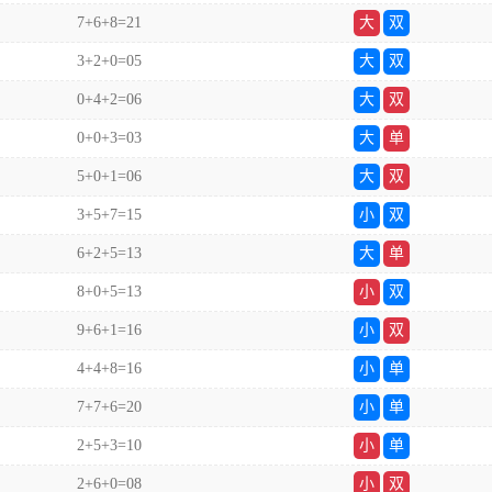
7+6+8=21
大
双
3+2+0=05
大
双
0+4+2=06
大
双
0+0+3=03
大
单
5+0+1=06
大
双
3+5+7=15
小
双
6+2+5=13
大
单
8+0+5=13
小
双
9+6+1=16
小
双
4+4+8=16
小
单
7+7+6=20
小
单
2+5+3=10
小
单
2+6+0=08
小
双