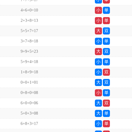
4+6+0=10
小
单
2+3+8=13
小
单
5+5+7=17
大
双
3+7+8=18
小
单
9+9+5=23
大
双
5+9+4=18
小
单
1+8+9=18
小
双
0+0+1=01
大
双
0+8+0=08
小
单
6+0+0=06
大
双
5+0+3=08
大
单
6+8+3=17
小
单