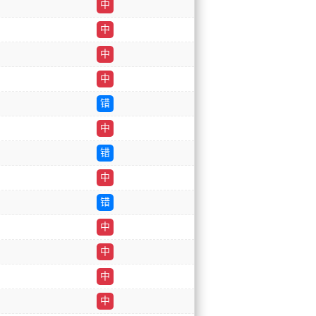
中
中
中
中
错
中
错
中
错
中
中
中
中