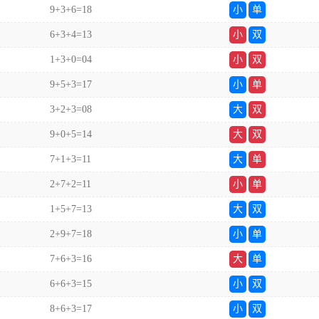
9+3+6=18
小
单
6+3+4=13
小
双
1+3+0=04
小
双
9+5+3=17
小
单
3+2+3=08
大
双
9+0+5=14
大
双
7+1+3=11
大
单
2+7+2=11
小
单
1+5+7=13
大
双
2+9+7=18
小
单
7+6+3=16
大
单
6+6+3=15
小
双
8+6+3=17
小
双