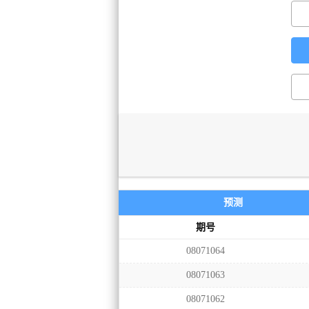
预测
期号
08071064
08071063
08071062