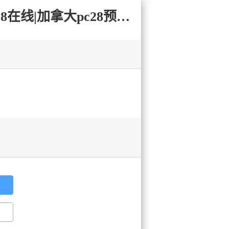
预测之家_ PC001.com 加拿大28-pc预测|加拿大PC结果|加拿大2.8在线|加拿大pc28预测-在线预测|加拿大28在线预测_专注研究在线_加拿大PC结果走势_官方数据!