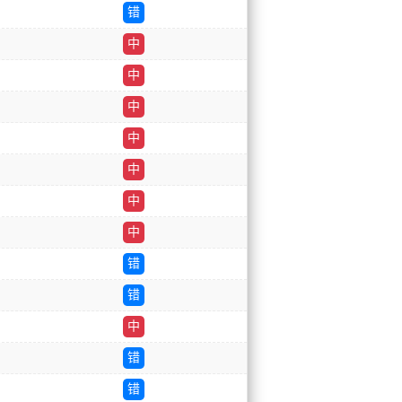
错
中
中
中
中
中
中
中
错
错
中
错
错