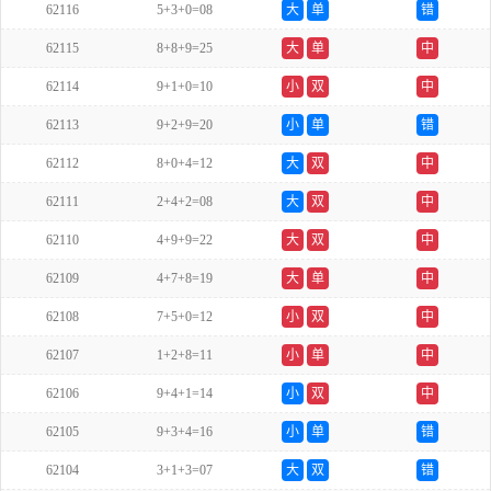
62116
5+3+0=08
大
单
错
62115
8+8+9=25
大
单
中
62114
9+1+0=10
小
双
中
62113
9+2+9=20
小
单
错
62112
8+0+4=12
大
双
中
62111
2+4+2=08
大
双
中
62110
4+9+9=22
大
双
中
62109
4+7+8=19
大
单
中
62108
7+5+0=12
小
双
中
62107
1+2+8=11
小
单
中
62106
9+4+1=14
小
双
中
62105
9+3+4=16
小
单
错
62104
3+1+3=07
大
双
错