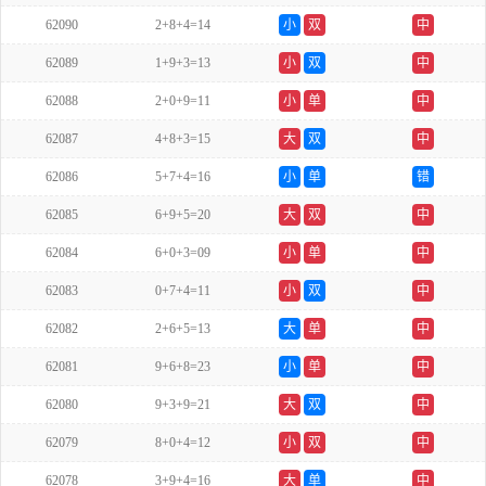
62090
2+8+4=14
小
双
中
62089
1+9+3=13
小
双
中
62088
2+0+9=11
小
单
中
62087
4+8+3=15
大
双
中
62086
5+7+4=16
小
单
错
62085
6+9+5=20
大
双
中
62084
6+0+3=09
小
单
中
62083
0+7+4=11
小
双
中
62082
2+6+5=13
大
单
中
62081
9+6+8=23
小
单
中
62080
9+3+9=21
大
双
中
62079
8+0+4=12
小
双
中
62078
3+9+4=16
大
单
中