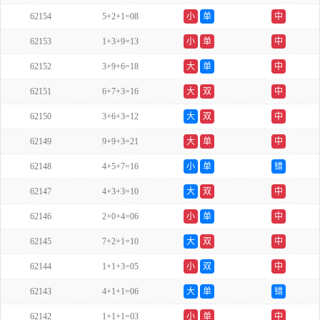
62154
5+2+1=08
小
单
中
62153
1+3+9=13
小
单
中
62152
3+9+6=18
大
单
中
62151
6+7+3=16
大
双
中
62150
3+6+3=12
大
双
中
62149
9+9+3=21
大
单
中
62148
4+5+7=16
小
单
错
62147
4+3+3=10
大
双
中
62146
2+0+4=06
小
单
中
62145
7+2+1=10
大
双
中
62144
1+1+3=05
小
双
中
62143
4+1+1=06
大
单
错
62142
1+1+1=03
小
单
中