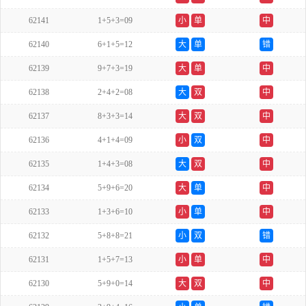
62141
1+5+3=09
小
单
中
62140
6+1+5=12
大
单
错
62139
9+7+3=19
大
单
中
62138
2+4+2=08
大
双
中
62137
8+3+3=14
大
双
中
62136
4+1+4=09
小
双
中
62135
1+4+3=08
大
双
中
62134
5+9+6=20
大
单
中
62133
1+3+6=10
小
单
中
62132
5+8+8=21
小
双
错
62131
1+5+7=13
小
单
中
62130
5+9+0=14
大
双
中