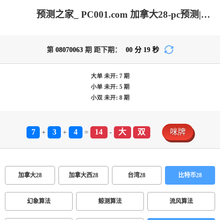
预测之家_ PC001.com 加拿大28-pc预测|加拿大PC结果|加拿大2.8在线|加拿大pc28预测-在线预测|加拿大28在线预测_专注研究在线_加拿大PC结果走势_官方数据!
第
08070063
期 距下期：
00
分
19
秒
大单
未开:
7
期
小单
未开:
5
期
小双
未开:
8
期
7
3
4
14
大
双
咪牌
+
+
=
-
加拿大28
加拿大西28
台湾28
比特币28
幻象算法
鲸测算法
流风算法