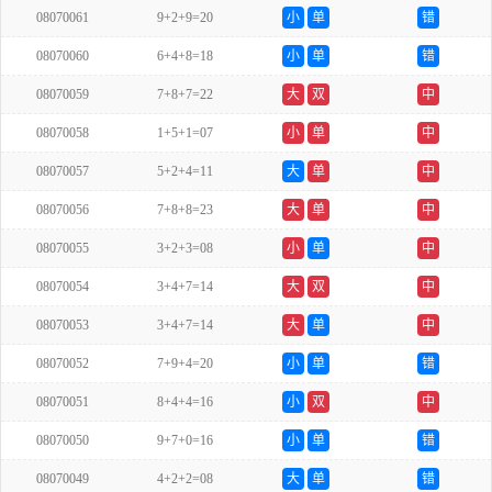
08070061
9+2+9=20
小
单
错
08070060
6+4+8=18
小
单
错
08070059
7+8+7=22
大
双
中
08070058
1+5+1=07
小
单
中
08070057
5+2+4=11
大
单
中
08070056
7+8+8=23
大
单
中
08070055
3+2+3=08
小
单
中
08070054
3+4+7=14
大
双
中
08070053
3+4+7=14
大
单
中
08070052
7+9+4=20
小
单
错
08070051
8+4+4=16
小
双
中
08070050
9+7+0=16
小
单
错
08070049
4+2+2=08
大
单
错