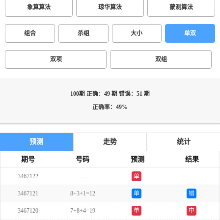
象算算法
琼华算法
蒙测算法
组合
杀组
大小
单双
双项
双组
100期 正确：49 期 错误：51 期
正确率：49%
预测
走势
统计
期号
号码
预测
结果
3467122
---
单
---
3467121
8+3+1=12
单
错
3467120
7+8+4=19
单
中