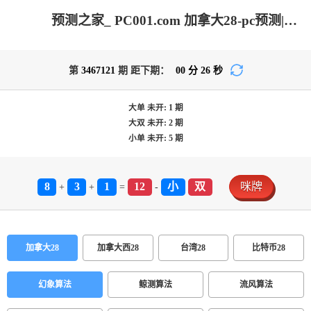
预测之家_ PC001.com 加拿大28-pc预测|加拿大PC结果|加拿大2.8在线|加拿大pc28预测-在线预测|加拿大28在线预测_专注研究在线_加拿大PC结果走势_官方数据!
第
3467121
期 距下期：
00
分
26
秒
大单
未开:
1
期
大双
未开:
2
期
小单
未开:
5
期
8
3
1
12
小
双
咪牌
+
+
=
-
加拿大28
加拿大西28
台湾28
比特币28
幻象算法
鲸测算法
流风算法