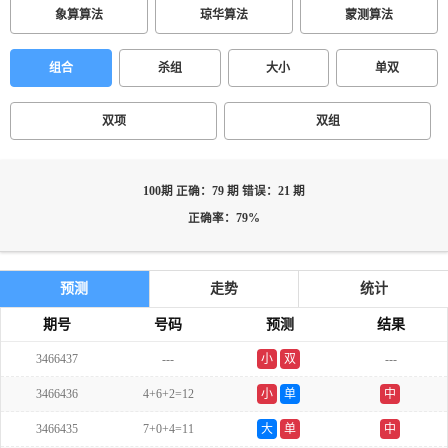
象算算法
琼华算法
蒙测算法
组合
杀组
大小
单双
双项
双组
100期 正确：79 期 错误：21 期
正确率：79%
预测
走势
统计
期号
号码
预测
结果
3466437
---
小
双
---
3466436
4+6+2=12
小
单
中
3466435
7+0+4=11
大
单
中