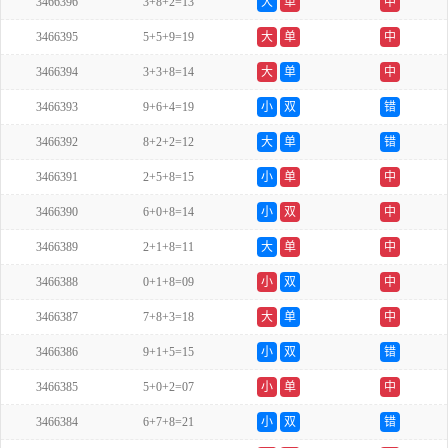
3466396
3+8+2=13
大
单
中
3466395
5+5+9=19
大
单
中
3466394
3+3+8=14
大
单
中
3466393
9+6+4=19
小
双
错
3466392
8+2+2=12
大
单
错
3466391
2+5+8=15
小
单
中
3466390
6+0+8=14
小
双
中
3466389
2+1+8=11
大
单
中
3466388
0+1+8=09
小
双
中
3466387
7+8+3=18
大
单
中
3466386
9+1+5=15
小
双
错
3466385
5+0+2=07
小
单
中
3466384
6+7+8=21
小
双
错