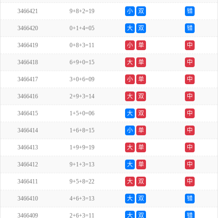
3466421
9+8+2=19
小
双
错
3466420
0+1+4=05
大
双
错
3466419
0+8+3=11
小
单
中
3466418
6+9+0=15
大
单
中
3466417
3+0+6=09
小
单
中
3466416
2+9+3=14
大
双
中
3466415
1+5+0=06
大
双
中
3466414
1+6+8=15
小
单
中
3466413
1+9+9=19
大
单
中
3466412
9+1+3=13
大
单
中
3466411
9+5+8=22
大
双
中
3466410
4+6+3=13
大
双
错
3466409
2+6+3=11
大
双
错