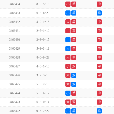
3466434
8+0+5=13
小
单
中
3466433
6+8+6=20
小
单
错
3466432
5+9+1=15
大
单
中
3466431
2+7+1=10
小
双
中
3466430
3+3+9=15
小
单
中
3466429
5+3+3=11
大
单
中
3466428
8+6+9=23
大
单
中
3466427
4+5+1=10
小
双
中
3466426
3+9+3=15
大
双
中
3466425
5+8+2=15
大
双
中
3466424
5+6+6=17
小
单
中
3466423
6+8+0=14
大
双
中
3466422
9+6+7=22
小
单
错