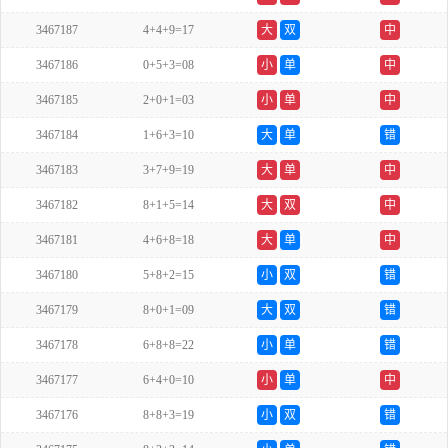
3467187
4+4+9=17
大
双
中
3467186
0+5+3=08
小
单
中
3467185
2+0+1=03
小
单
中
3467184
1+6+3=10
大
单
错
3467183
3+7+9=19
大
单
中
3467182
8+1+5=14
大
双
中
3467181
4+6+8=18
大
单
中
3467180
5+8+2=15
小
双
错
3467179
8+0+1=09
大
双
错
3467178
6+8+8=22
小
单
错
3467177
6+4+0=10
小
单
中
3467176
8+8+3=19
小
双
错