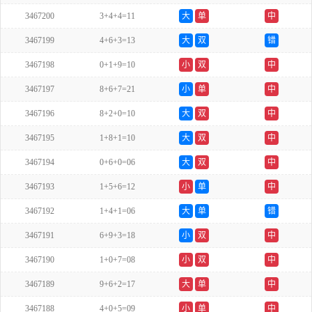
3467200
3+4+4=11
大
单
中
3467199
4+6+3=13
大
双
错
3467198
0+1+9=10
小
双
中
3467197
8+6+7=21
小
单
中
3467196
8+2+0=10
大
双
中
3467195
1+8+1=10
大
双
中
3467194
0+6+0=06
大
双
中
3467193
1+5+6=12
小
单
中
3467192
1+4+1=06
大
单
错
3467191
6+9+3=18
小
双
中
3467190
1+0+7=08
小
双
中
3467189
9+6+2=17
大
单
中
3467188
4+0+5=09
小
单
中