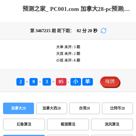
预测之家_ PC001.com 加拿大28-pc预测|加拿大PC结果|加拿大2.8在线|加拿大pc28预测-在线预测|加拿大28在线预测_专注研究在线_加拿大PC结果走势_官方数据!
第
3467215
期 距下期：
02
分
20
秒
大单
未开:
3
期
大双
未开:
2
期
小双
未开:
6
期
2
0
3
05
小
单
咪牌
+
+
=
-
加拿大28
加拿大西28
台湾28
比特币28
幻象算法
鲸测算法
流风算法