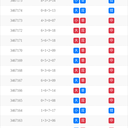
3467175
8+3+3=14
小
单
错
3467174
0+8+5=13
大
双
错
3467173
4+3+0=07
小
单
中
3467172
6+3+9=18
大
双
中
3467171
5+6+7=18
大
双
中
3467170
6+1+2=09
大
单
中
3467169
0+5+2=07
大
单
中
3467168
9+3+6=18
大
双
中
3467167
6+0+3=09
大
单
中
3467166
1+6+7=14
大
单
中
3467165
0+7+1=08
大
双
中
3467164
1+9+7=17
小
双
错
3467163
1+3+2=06
大
双
中