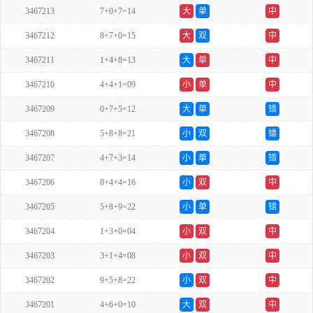
3467213
7+0+7=14
大
单
中
3467212
8+7+0=15
大
双
中
3467211
1+4+8=13
大
单
中
3467210
4+4+1=09
小
单
中
3467209
0+7+5=12
大
单
错
3467208
5+8+8=21
小
双
错
3467207
4+7+3=14
小
单
错
3467206
8+4+4=16
小
双
中
3467205
5+8+9=22
小
单
错
3467204
1+3+0=04
小
双
中
3467203
3+1+4=08
小
双
中
3467202
9+5+8=22
小
双
中
3467201
4+6+0=10
大
双
中