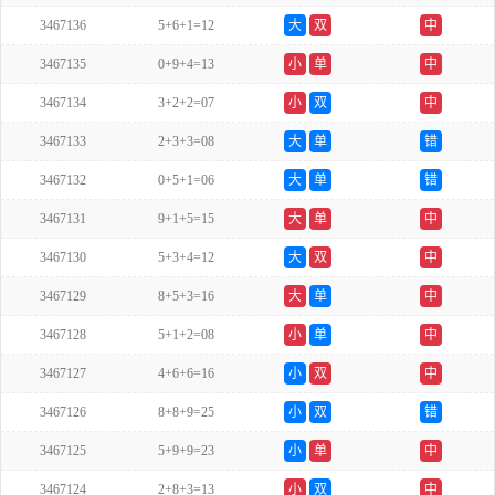
3467136
5+6+1=12
大
双
中
3467135
0+9+4=13
小
单
中
3467134
3+2+2=07
小
双
中
3467133
2+3+3=08
大
单
错
3467132
0+5+1=06
大
单
错
3467131
9+1+5=15
大
单
中
3467130
5+3+4=12
大
双
中
3467129
8+5+3=16
大
单
中
3467128
5+1+2=08
小
单
中
3467127
4+6+6=16
小
双
中
3467126
8+8+9=25
小
双
错
3467125
5+9+9=23
小
单
中
3467124
2+8+3=13
小
双
中